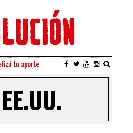
lizá tu aporte
 EE.UU.