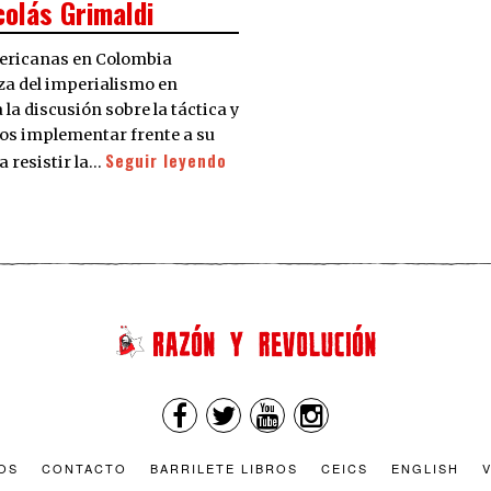
colás Grimaldi
mericanas en Colombia
eza del imperialismo en
la discusión sobre la táctica y
mos implementar frente a su
Seguir leyendo
 resistir la…
OS
CONTACTO
BARRILETE LIBROS
CEICS
ENGLISH
V