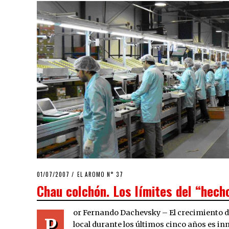
POSTED
01/07/2007
23/03/2020
EL AROMO N° 37
ON
Chau colchón. Los límites del “hech
or Fernando Dachevsky – El crecimiento d
P
local durante los últimos cinco años es inn