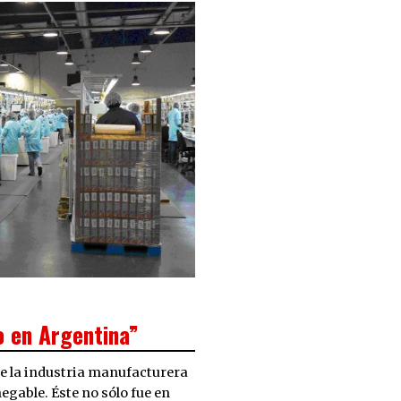
o en Argentina”
e la industria manufacturera
egable. Éste no sólo fue en