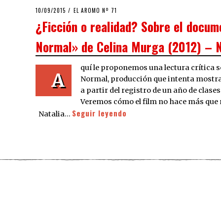
POSTED
10/09/2015
EL AROMO Nº 71
ON
¿Ficción o realidad? Sobre el docum
Normal» de Celina Murga (2012) – N
quí le proponemos una lectura crítica 
A
Normal, producción que intenta mostrar
a partir del registro de un año de clase
Veremos cómo el film no hace más que re
Seguir leyendo
Natalia…