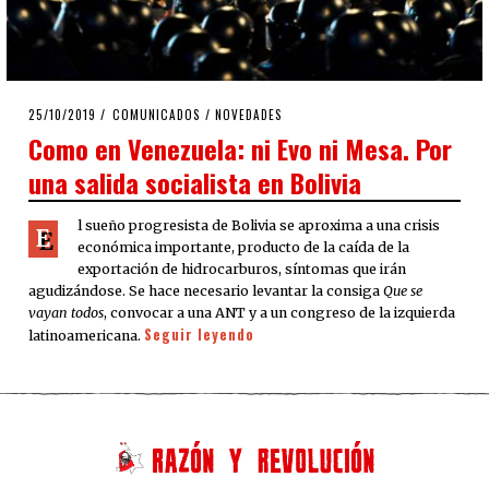
POSTED
25/10/2019
25/10/2019
COMUNICADOS
/
NOVEDADES
ON
Como en Venezuela: ni Evo ni Mesa. Por
una salida socialista en Bolivia
l sueño progresista de Bolivia se aproxima a una crisis
E
económica importante, producto de la caída de la
exportación de hidrocarburos, síntomas que irán
agudizándose. Se hace necesario levantar la consiga
Que se
vayan todos
, convocar a una ANT y a un congreso de la izquierda
Seguir leyendo
latinoamericana.