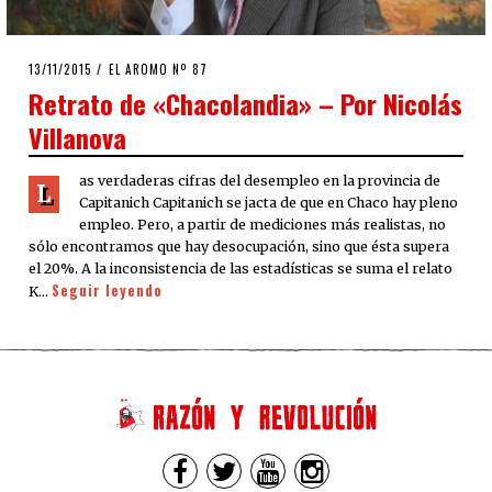
POSTED
13/11/2015
13/11/2015
EL AROMO Nº 87
ON
Retrato de «Chacolandia» – Por Nicolás
Villanova
as verdaderas cifras del desempleo en la provincia de
L
Capitanich Capitanich se jacta de que en Chaco hay pleno
empleo. Pero, a partir de mediciones más realistas, no
sólo encontramos que hay desocupación, sino que ésta supera
el 20%. A la inconsistencia de las estadísticas se suma el relato
Seguir leyendo
K…