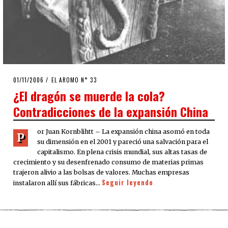
POSTED
01/11/2006
23/03/2020
EL AROMO N° 33
ON
¿El dragón se muerde la cola?
Contradicciones de la expansión China
or Juan Kornblihtt – La expansión china asomó en toda
P
su dimensión en el 2001 y pareció una salvación para el
capitalismo. En plena crisis mundial, sus altas tasas de
crecimiento y su desenfrenado consumo de materias primas
trajeron alivio a las bolsas de valores. Muchas empresas
Seguir leyendo
instalaron allí sus fábricas…