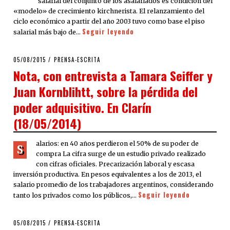
salarial del conjunto de los asalariados es condición del
«modelo» de crecimiento kirchnerista. El relanzamiento del
ciclo económico a partir del año 2003 tuvo como base el piso
Seguir leyendo
salarial más bajo de…
POSTED
05/08/2015
PRENSA-ESCRITA
ON
Nota, con entrevista a Tamara Seiffer y
Juan Kornblihtt, sobre la pérdida del
poder adquisitivo. En Clarín
(18/05/2014)
alarios: en 40 años perdieron el 50% de su poder de
S
compra La cifra surge de un estudio privado realizado
con cifras oficiales. Precarización laboral y escasa
inversión productiva. En pesos equivalentes a los de 2013, el
salario promedio de los trabajadores argentinos, considerando
Seguir leyendo
tanto los privados como los públicos,…
POSTED
05/08/2015
PRENSA-ESCRITA