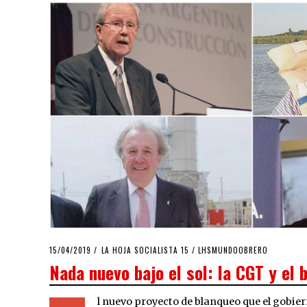
POSTED
15/04/2019
15/04/2019
LA HOJA SOCIALISTA 15
/
LHSMUNDOOBRERO
ON
Nada nuevo bajo el sol: la CGT y el 
l nuevo proyecto de blanqueo que el gobiern