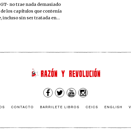
 CGT- no trae nada demasiado
 de los capítulos que contenía
, incluso sin ser tratada en…
OS
CONTACTO
BARRILETE LIBROS
CEICS
ENGLISH
V