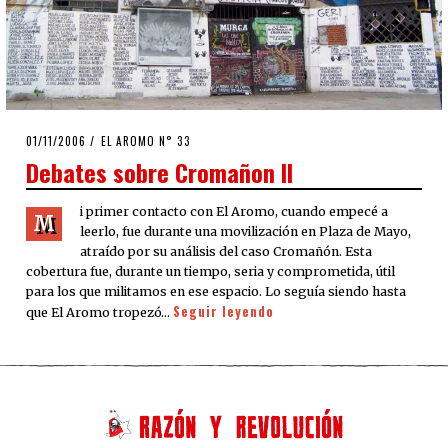
POSTED
01/11/2006
23/03/2020
EL AROMO N° 33
ON
Debates sobre Cromañon II
i primer contacto con El Aromo, cuando empecé a
M
leerlo, fue durante una movilización en Plaza de Mayo,
atraído por su análisis del caso Cromañón. Esta
cobertura fue, durante un tiempo, seria y comprometida, útil
para los que militamos en ese espacio. Lo seguía siendo hasta
Seguir leyendo
que El Aromo tropezó…