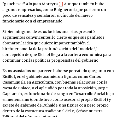
3
“gauchesca” a lo Juan Moreyra.
[
]
Aunque también hubo
algunos empresarios, como Bulgheroni, que pusieron un
poco de sensatez y señalaron el vínculo del nuevo
funcionario con el empresariado.
Si bien ninguno de estos lúcidos analistas presentó
argumentos convincentes, lo cierto es que sus panfletos
abonaron la idea que quiere imponer también el
kirchnerismo: la de la profundización del “modelo”, la
concepción de que Kicillof llega a la cartera económica para
continuar con las políticas progresistas del gobierno.
Estos asustados no parecen haberse percatado que, junto con
Kicillof, en el gabinete asumieron figuras como Carlos
Casamiquela en Agricultura, con buenas relaciones con la
Mesa de Enlace, o el aplaudido por toda la oposición, Jorge
Capitanich, ex funcionario de rango en Desarrollo Social bajo
el menemismo (donde tuvo como asesor al propio Kicillof) y
ex jefe de gabinete de Duhalde, una figura con peso propio
dentro de la estructura tradicional del PJ (véase nuestra
Editorial del número anterior).