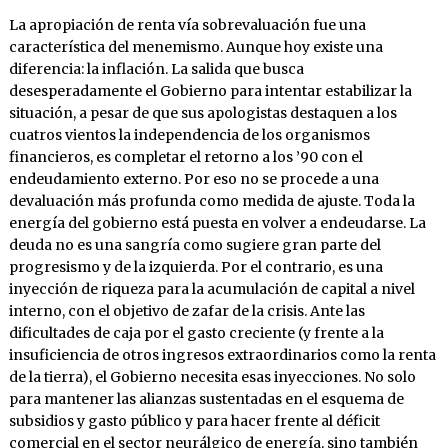
La apropiación de renta vía sobrevaluación fue una
característica del menemismo. Aunque hoy existe una
diferencia: la inflación. La salida que busca
desesperadamente el Gobierno para intentar estabilizar la
situación, a pesar de que sus apologistas destaquen a los
cuatros vientos la independencia de los organismos
financieros, es completar el retorno a los ’90 con el
endeudamiento externo. Por eso no se procede a una
devaluación más profunda como medida de ajuste. Toda la
energía del gobierno está puesta en volver a endeudarse. La
deuda no es una sangría como sugiere gran parte del
progresismo y de la izquierda. Por el contrario, es una
inyección de riqueza para la acumulación de capital a nivel
interno, con el objetivo de zafar de la crisis. Ante las
dificultades de caja por el gasto creciente (y frente a la
insuficiencia de otros ingresos extraordinarios como la renta
de la tierra), el Gobierno necesita esas inyecciones. No solo
para mantener las alianzas sustentadas en el esquema de
subsidios y gasto público y para hacer frente al déficit
comercial en el sector neurálgico de energía, sino también