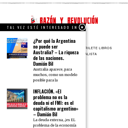
TAL VEZ ESTÉ INTERESADO EN
¿Por qué la Argentina
no puede ser
QUIENES SOMOS
CONTACTO
BARRILETE LIBROS
Australia? – La riqueza
CEICS
ENGLISH
VÍA SOCIALISTA
de las naciones.
Damián Bil
Australia aparece, para
muchos, como un modelo
posible para la
INFLACIÓN. «El
problema no es la
deuda ni el FMI: es el
capitalismo argentino»
– Damián Bil
La deuda externa, ¿es EL
problema de la economía