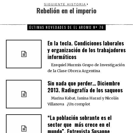
SIGUIENTE HISTORIA
Rebelión en el imperio
Next
post:
ÚLTIMAS NOVEDADES DE EL AROMO Nº 76
En la tecla. Condiciones laborales
y organización de los trabajadores
informáticos
Ezequiel Murmis Grupo de Investigación
de la Clase Obrera Argentina
Sin nada que perder… Diciembre
2013. Radiografía de los saqueos
Marina Kabat, Ianina Harari y Nicolás
Villanova ¿Un complot
“La población sobrante es el
sector que más crece en el
mundo”. Entrevista Susanne