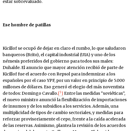
estar sobrevaluado.
Ese hombre de patillas
Kicillof se ocupó de dejar en claro el rumbo, lo que saludaron
banqueros (Brito), el capital industrial (UIA) y uno de los
némesis preferidos del gobierno para todos sus males:
Duhalde. El anuncio que mayor atención recibió de parte de
Kicillof fue el acuerdo con Repsol para indemnizar a los
españoles por el caso YPF, por un valor en principio de 5.000
millones de dólares. Eso generó el elogio del más noventista
5
de todos: Domingo Cavallo.
[
]
Entre las medidas “soviéticas”,
el nuevo ministro anunció la flexibilización de importaciones
de insumos y de los subsidios a los servicios. Además, una
multiplicidad de tipos de cambio sectoriales, y medidas para
reforzar provisoriamente el cepo, frente a la caída acelerada
de las reservas. Asimismo, plantea la revisión de los acuerdos