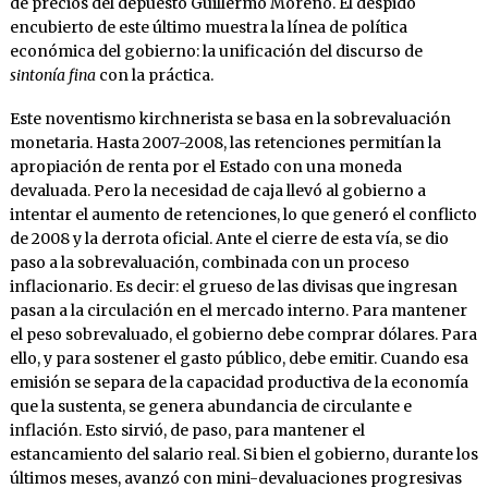
de precios del depuesto Guillermo Moreno. El despido
encubierto de este último muestra la línea de política
económica del gobierno: la unificación del discurso de
sintonía fina
con la práctica.
Este noventismo kirchnerista se basa en la sobrevaluación
monetaria. Hasta 2007-2008, las retenciones permitían la
apropiación de renta por el Estado con una moneda
devaluada. Pero la necesidad de caja llevó al gobierno a
intentar el aumento de retenciones, lo que generó el conflicto
de 2008 y la derrota oficial. Ante el cierre de esta vía, se dio
paso a la sobrevaluación, combinada con un proceso
inflacionario. Es decir: el grueso de las divisas que ingresan
pasan a la circulación en el mercado interno. Para mantener
el peso sobrevaluado, el gobierno debe comprar dólares. Para
ello, y para sostener el gasto público, debe emitir. Cuando esa
emisión se separa de la capacidad productiva de la economía
que la sustenta, se genera abundancia de circulante e
inflación. Esto sirvió, de paso, para mantener el
estancamiento del salario real. Si bien el gobierno, durante los
últimos meses, avanzó con mini-devaluaciones progresivas