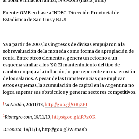
al dólar e inflación anual, 1991-2013 (hasta junio)
Fuente: OME en base a INDEC, Dirección Provincial de
Estadística de San Luis y B.L.S.
Ya a partir de 2007, los ingresos de divisas empujaron a la
sobrevaluación de la moneda como forma de apropiación de
renta. Entre otros elementos, genera un retorno a un
esquema similar a los ’90. El mantenimiento del tipo de
cambio empuja a la inflación, lo que repercute en una erosión
de los salarios. A pesar de las transferencias que implican
estos esquemas, la acumulación de capital en la Argentina no
logra superar sus obstáculos y generar sectores competitivos.
1
La Nación
, 20/11/13,
http://goo.gl/GRjZPI
2
Rionegro.com
, 19/11/13,
http://goo.gl/iR7zOK
3
Cronista
, 18/11/13, http://goo.gl/W3nsRb