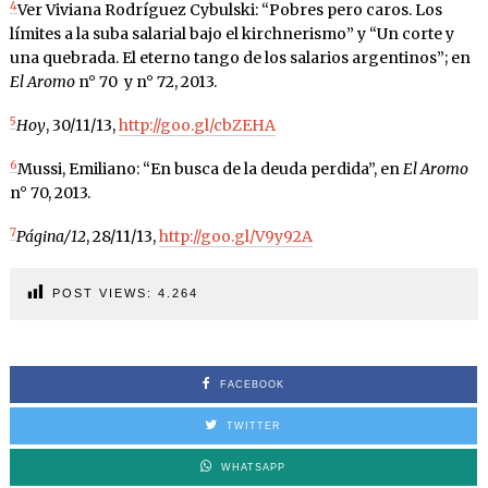
4
Ver Viviana Rodríguez Cybulski: “Pobres pero caros. Los
límites a la suba salarial bajo el kirchnerismo” y “Un corte y
una quebrada. El eterno tango de los salarios argentinos”; en
El Aromo
n° 70 y n° 72, 2013.
5
Hoy
, 30/11/13,
http://goo.gl/cbZEHA
6
Mussi, Emiliano: “En busca de la deuda perdida”, en
El Aromo
n° 70, 2013.
7
Página/12
, 28/11/13,
http://goo.gl/V9y92A
POST VIEWS:
4.264
FACEBOOK
TWITTER
WHATSAPP