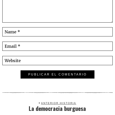
ANTERIOR HISTORIA
La democracia burguesa
Previous
post: