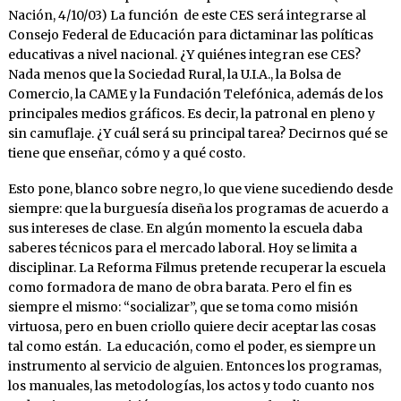
Nación, 4/10/03) La función de este CES será integrarse al
Consejo Federal de Educación para dictaminar las políticas
educativas a nivel nacional. ¿Y quiénes integran ese CES?
Nada menos que la Sociedad Rural, la U.I.A., la Bolsa de
Comercio, la CAME y la Fundación Telefónica, además de los
principales medios gráficos. Es decir, la patronal en pleno y
sin camuflaje. ¿Y cuál será su principal tarea? Decirnos qué se
tiene que enseñar, cómo y a qué costo.
Esto pone, blanco sobre negro, lo que viene sucediendo desde
siempre: que la burguesía diseña los programas de acuerdo a
sus intereses de clase. En algún momento la escuela daba
saberes técnicos para el mercado laboral. Hoy se limita a
disciplinar. La Reforma Filmus pretende recuperar la escuela
como formadora de mano de obra barata. Pero el fin es
siempre el mismo: “socializar”, que se toma como misión
virtuosa, pero en buen criollo quiere decir aceptar las cosas
tal como están. La educación, como el poder, es siempre un
instrumento al servicio de alguien. Entonces los programas,
los manuales, las metodologías, los actos y todo cuanto nos