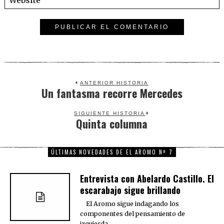
ANTERIOR HISTORIA
Un fantasma recorre Mercedes
Previous
post:
SIGUIENTE HISTORIA
Quinta columna
Next
post:
ÚLTIMAS NOVEDADES DE EL AROMO Nº 7
Entrevista con Abelardo Castillo. El
escarabajo sigue brillando
El Aromo sigue indagando los
componentes del pensamiento de
izquierda