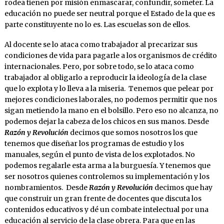
rodea tienen por misión enmascarar, confundir, someter. La
educación no puede ser neutral porque el Estado de la que es
parte constituyente no lo es. Las escuelas son de ellos.
Al docente se lo ataca como trabajador al precarizar sus
condiciones de vida para pagarle a los organismos de crédito
internacionales. Pero, por sobre todo, se lo ataca como
trabajador al obligarlo a reproducir la ideología de la clase
que lo explota y lo lleva a la miseria. Tenemos que pelear por
mejores condiciones laborales, no podemos permitir que nos
sigan metiendo la mano en el bolsillo. Pero eso no alcanza, no
podemos dejar la cabeza de los chicos en sus manos. Desde
Razón y Revolución
decimos que somos nosotros los que
tenemos que diseñar los programas de estudio y los
manuales, según el punto de vista de los explotados. No
podemos regalarle esta arma a la burguesía. Y tenemos que
ser nosotros quienes controlemos su implementación y los
nombramientos. Desde
Razón y Revolución
decimos que hay
que construir un gran frente de docentes que discuta los
contenidos educativos y dé un combate intelectual por una
educación al servicio de la clase obrera. Para que en las