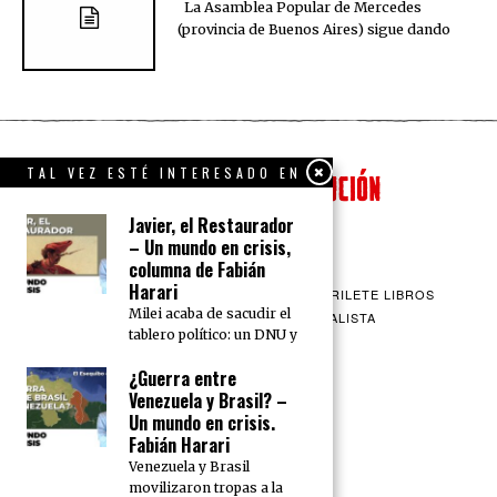
La Asamblea Popular de Mercedes
(provincia de Buenos Aires) sigue dando
TAL VEZ ESTÉ INTERESADO EN
Javier, el Restaurador
– Un mundo en crisis,
columna de Fabián
Harari
QUIENES SOMOS
CONTACTO
BARRILETE LIBROS
Milei acaba de sacudir el
CEICS
ENGLISH
VÍA SOCIALISTA
tablero político: un DNU y
¿Guerra entre
Venezuela y Brasil? –
Un mundo en crisis.
Fabián Harari
Venezuela y Brasil
movilizaron tropas a la