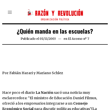
ORGANIZACIÓN POLÍTICA
¿Quién manda en las escuelas?
Publicado el
01/11/2003
21/03/2020
en
El Aromo nº 7
Por Fabián Harari y Mariano Schlez
Hace poco el diario
La Nación
sacó una noticia muy
esclarecedora: “El ministro de Educación Daniel Filmus,
ofreció a los empresarios integrarse a un
Consejo
Económico Social
para discutir políticas educativas”(La