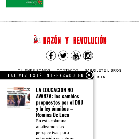
QUIENES SOMOS
CONTACTO
BARRILETE LIBROS
TAL VEZ ESTÉ INTERESADO EN
CEICS
ENGLISH
VÍA SOCIALISTA
LA EDUCACIÓN NO
AVANZA: los cambios
propuestos por el DNU
y la ley ómnibus –
Romina De Luca
En esta columna
analizamos las
perspectivas para
educación que abren