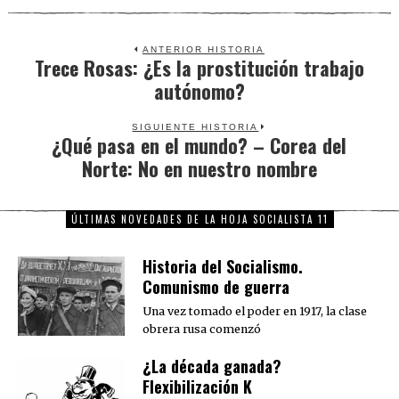
ANTERIOR HISTORIA
Trece Rosas: ¿Es la prostitución trabajo
Previous
autónomo?
post:
SIGUIENTE HISTORIA
¿Qué pasa en el mundo? – Corea del
Next
Norte: No en nuestro nombre
post:
ÚLTIMAS NOVEDADES DE LA HOJA SOCIALISTA 11
Historia del Socialismo.
Comunismo de guerra
Una vez tomado el poder en 1917, la clase
obrera rusa comenzó
¿La década ganada?
Flexibilización K