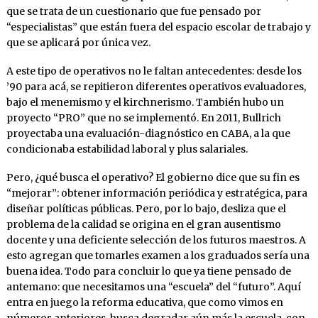
que se trata de un cuestionario que fue pensado por
“especialistas” que están fuera del espacio escolar de trabajo y
que se aplicará por única vez.
A este tipo de operativos no le faltan antecedentes: desde los
’90 para acá, se repitieron diferentes operativos evaluadores,
bajo el menemismo y el kirchnerismo. También hubo un
proyecto “PRO” que no se implementó. En 2011, Bullrich
proyectaba una evaluación-diagnóstico en CABA, a la que
condicionaba estabilidad laboral y plus salariales.
Pero, ¿qué busca el operativo? El gobierno dice que su fin es
“mejorar”: obtener información periódica y estratégica, para
diseñar políticas públicas. Pero, por lo bajo, desliza que el
problema de la calidad se origina en el gran ausentismo
docente y una deficiente selección de los futuros maestros. A
esto agregan que tomarles examen a los graduados sería una
buena idea. Todo para concluir lo que ya tiene pensado de
antemano: que necesitamos una “escuela” del “futuro”. Aquí
entra en juego la reforma educativa, que como vimos en
números anteriores, busca degradar aún más la escuela, con