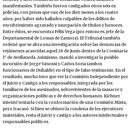
manifestantes. También fueron castigados otros seis ex
policías, con penas que van de los diez meses a los cuatro
años, por haber sido hallados culpables de los delitos de
encubrimiento agravado y usurpación de títulos y honores.
Entre éstos, se encuentra Félix Vega (por entonces, jefe de la
Departamental de Lomas de Zamora). El Tribunal también
ordenó que se abra una investigación sobre las denuncias de
vejámenes acaecidas aquel 26 de Junio dentro de la Comisaría
1° de Avellaneda. Asimismo, mandó a investigar la posible
incursión de Jorge Vanossi y Carlos Soria (ambos
funcionarios de Duhalde) en el tipo de falso testimonio. En el
resultado, mucho tuvo que ver la Comisión Independiente por
el Juicio y Castigo a los responsables, integrada por los
familiares de los asesinados, sobrevivientes de la masacre y
organizaciones políticas y de derechos humanos. Kichner
intentó tentarla con la conformación de una Comisión Mixta,
pero fracasó. Si bien se obtuvo la condena de los ejecutores
materiales, resta el juicio y castigo a los autores intelectuales y
responsables políticos.