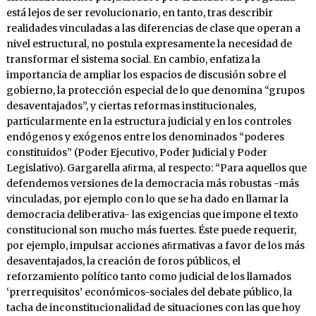
está lejos de ser revolucionario, en tanto, tras describir
realidades vinculadas a las diferencias de clase que operan a
nivel estructural, no postula expresamente la necesidad de
transformar el sistema social. En cambio, enfatiza la
importancia de ampliar los espacios de discusión sobre el
gobierno, la protección especial de lo que denomina “grupos
desaventajados”, y ciertas reformas institucionales,
particularmente en la estructura judicial y en los controles
endógenos y exógenos entre los denominados “poderes
constituidos” (Poder Ejecutivo, Poder Judicial y Poder
Legislativo). Gargarella aﬁrma, al respecto: “Para aquellos que
defendemos versiones de la democracia más robustas -más
vinculadas, por ejemplo con lo que se ha dado en llamar la
democracia deliberativa- las exigencias que impone el texto
constitucional son mucho más fuertes. Éste puede requerir,
por ejemplo, impulsar acciones aﬁrmativas a favor de los más
desaventajados, la creación de foros públicos, el
reforzamiento político tanto como judicial de los llamados
‘prerrequisitos’ económicos-sociales del debate público, la
tacha de inconstitucionalidad de situaciones con las que hoy