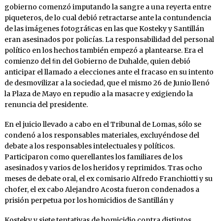
gobierno comenzó imputando la sangre a una reyerta entre
piqueteros, de lo cual debió retractarse ante la contundencia
de las imágenes fotográﬁcas en las que Kosteky y Santillán
eran asesinados por policías. La responsabilidad del personal
político en los hechos también empezó a plantearse. Era el
comienzo del ﬁn del Gobierno de Duhalde, quien debió
anticipar el llamado a elecciones ante el fracaso en su intento
de desmovilizar a la sociedad, que el mismo 26 de Junio llenó
la Plaza de Mayo en repudio a la masacre y exigiendo la
renuncia del presidente.
En el juicio llevado a cabo en el Tribunal de Lomas, sólo se
condenó a los responsables materiales, excluyéndose del
debate a los responsables intelectuales y políticos.
Participaron como querellantes los familiares de los
asesinados y varios de los heridos y reprimidos. Tras ocho
meses de debate oral, el ex comisario Alfredo Franchiotti y su
chofer, el ex cabo Alejandro Acosta fueron condenados a
prisión perpetua por los homicidios de Santillán y
Kosteky y siete tentativas de homicidio contra distintos