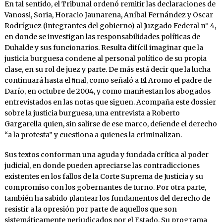
En tal sentido, el Tribunal ordenó remitir las declaraciones de
Vanossi, Soria, Horacio Jaunarena, Aníbal Fernández y Oscar
Rodríguez (integrantes del gobierno) al Juzgado Federal n° 4,
en donde se investigan las responsabilidades políticas de
Duhalde y sus funcionarios. Resulta difícil imaginar que la
justicia burguesa condene al personal político de su propia
clase, en su rol de juez y parte. De más está decir que la lucha
continuará hasta el ﬁnal, como señaló a El Aromo el padre de
Darío, en octubre de 2004, y como maniﬁestan los abogados
entrevistados en las notas que siguen. Acompaña este dossier
sobre la justicia burguesa, una entrevista a Roberto
Gargarella quien, sin salirse de ese marco, deﬁende el derecho
“a la protesta” y cuestiona a quienes la criminalizan.
Sus textos conforman una aguda y fundada crítica al poder
judicial, en donde pueden apreciarse las contradicciones
existentes en los fallos de la Corte Suprema de Justicia y su
compromiso con los gobernantes de turno. Por otra parte,
también ha sabido plantear los fundamentos del derecho de
resistir a la opresión por parte de aquellos que son
sistemáticamente perjudicados por el Estado. Su programa