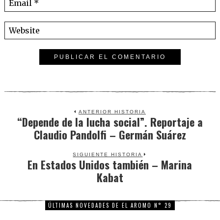
ANTERIOR HISTORIA
“Depende de la lucha social”. Reportaje a
Previous
Claudio Pandolfi – Germán Suárez
post:
SIGUIENTE HISTORIA
En Estados Unidos también – Marina
Next
Kabat
post:
ÚLTIMAS NOVEDADES DE EL AROMO N° 29