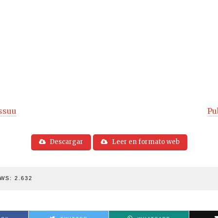
ssuu
Pu
Descargar
Leer en formato web
WS:
2.632