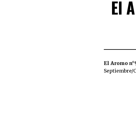
El 
El Aromo n°9
Septiembre/O