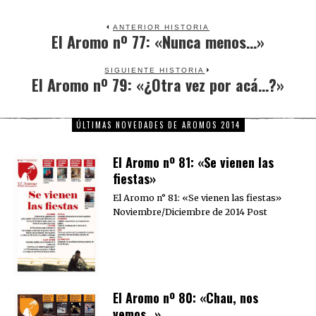
ANTERIOR HISTORIA
El Aromo nº 77: «Nunca menos…»
Previous
post:
SIGUIENTE HISTORIA
El Aromo nº 79: «¿Otra vez por acá…?»
Next
post:
ÚLTIMAS NOVEDADES DE AROMOS 2014
El Aromo nº 81: «Se vienen las
fiestas»
El Aromo n° 81: «Se vienen las fiestas»
Noviembre/Diciembre de 2014 Post
El Aromo nº 80: «Chau, nos
vemos…»