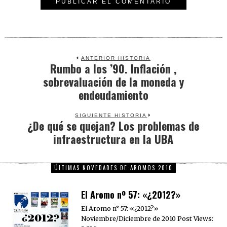
ANTERIOR HISTORIA
Rumbo a los ’90. Inflación ,
Previous
sobrevaluación de la moneda y
post:
endeudamiento
SIGUIENTE HISTORIA
¿De qué se quejan? Los problemas de
Next
infraestructura en la UBA
post:
ÚLTIMAS NOVEDADES DE AROMOS 2010
El Aromo nº 57: «¿2012?»
El Aromo n° 57: «¿2012?»
Noviembre/Diciembre de 2010 Post Views: