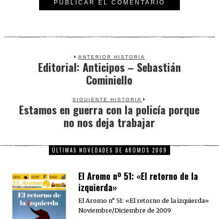
ANTERIOR HISTORIA
Editorial: Anticipos – Sebastián
Previous
Cominiello
post:
SIGUIENTE HISTORIA
Estamos en guerra con la policía porque
Next
no nos deja trabajar
post:
ÚLTIMAS NOVEDADES DE AROMOS 2009
El Aromo nº 51: «El retorno de la
izquierda»
El Aromo n° 51: «El retorno de la izquierda»
Noviembre/Diciembre de 2009