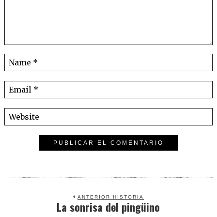
ANTERIOR HISTORIA
La sonrisa del pingüino
Previous
post: