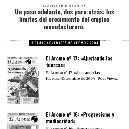
SIGUIENTE HISTORIA
Un paso adelante, dos para atrás: los
Next
límites del crecimiento del empleo
post:
manufacturero.
ÚLTIMAS NOVEDADES DE AROMOS 2004
El Aromo nº 17: «Ajustando las
tuercas»
El Aromo n° 17: «Ajustando las
tuercas»Diciembre de 2004 Post Views:
El Aromo nº 16: «Progresismo y
mediocridad»
El Aromo n° 16: «Progresismo y