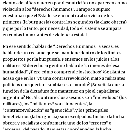
cientos de niños mueren por desnutrición no aparecen como
violación a los “derechos humanos”. Tampoco supuso
cuestionar que el Estado se encuentra al servicio de los
primeros (la burguesía) contra los segundos (la clase obrera)
y que por lo tanto, por necesidad, todo el sistema se ampara
en cuotas importantes de violencia estatal.
En ese sentido, hablar de “Derechos Humanos” a secas, es
hablar de un reclamo que se mantiene dentro de los límites
propuestos por la burguesía. Pensemos en los juicios a los
militares. El derecho argentino habla de “crímenes de lesa
humanidad”. ¿Pero cómo comprende los hechos? ¿Se plantea
acaso que en los ’70 una contrarrevolución mató a militantes
políticos que querían cambiar este mundo? ¿Se señala que la
función de la dictadura fue mantener en pie al capitalismo
argentino? No. Al contrario: los asesinos son “individuos” (los
militares), los “militantes” son “inocentes”, la
“contrarrevolución” es “genocidio”, y los principales
beneficiarios (la burguesía) son exculpados. Incluso la lucha
obrera y socialista conformaría uno de los “errores” o
“excesos” del pasado. Bajo estas coordenadas, la lucha