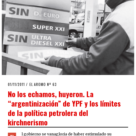
POSTED
01/11/2011
24/09/2020
EL AROMO Nº 63
ON
No los echamos, huyeron. La
“argentinización” de YPF y los límites
de la política petrolera del
kirchnerismo
l gobierno se vanagloria de haber estimulado su