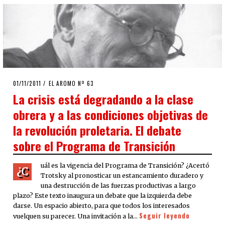
POSTED
01/11/2011
24/09/2020
EL AROMO Nº 63
ON
La crisis está degradando a la clase
obrera y a las condiciones objetivas de
la revolución proletaria. El debate
sobre el Programa de Transición
uál es la vigencia del Programa de Transición? ¿Acertó
¿C
Trotsky al pronosticar un estancamiento duradero y
una destrucción de las fuerzas productivas a largo
plazo? Este texto inaugura un debate que la izquierda debe
darse. Un espacio abierto, para que todos los interesados
Seguir leyendo
vuelquen su parecer. Una invitación a la…