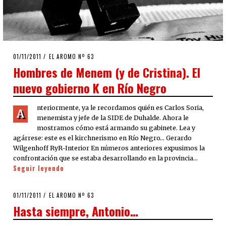
POSTED
01/11/2011
24/09/2020
EL AROMO Nº 63
ON
Hombres de Menem (y de Cristina). El
nuevo gobierno K en Río Negro
nteriormente, ya le recordamos quién es Carlos Soria,
A
menemista y jefe de la SIDE de Duhalde. Ahora le
mostramos cómo está armando su gabinete. Lea y
agárrese: este es el kirchnerismo en Río Negro… Gerardo
Wilgenhoff RyR-Interior En números anteriores expusimos la
confrontación que se estaba desarrollando en la provincia…
Seguir leyendo
POSTED
01/11/2011
24/09/2020
EL AROMO Nº 63
ON
Hasta siempre, Antonio…