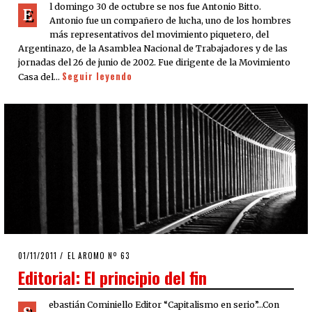
l domingo 30 de octubre se nos fue Antonio Bitto.
E
Antonio fue un compañero de lucha, uno de los hombres
más representativos del movimiento piquetero, del
Argentinazo, de la Asamblea Nacional de Trabajadores y de las
jornadas del 26 de junio de 2002. Fue dirigente de la Movimiento
Seguir leyendo
Casa del…
POSTED
01/11/2011
24/09/2020
EL AROMO Nº 63
ON
Editorial: El principio del fin
ebastián Cominiello Editor “Capitalismo en serio”…Con