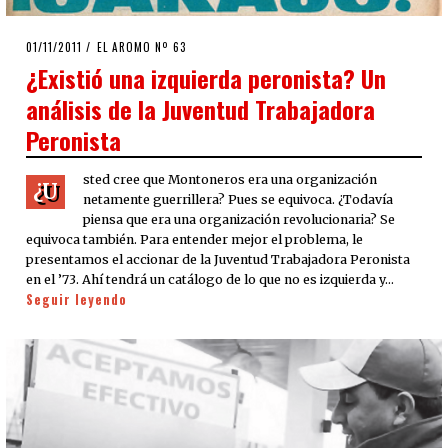
POSTED
01/11/2011
24/09/2020
EL AROMO Nº 63
ON
¿Existió una izquierda peronista? Un
análisis de la Juventud Trabajadora
Peronista
sted cree que Montoneros era una organización
¿U
netamente guerrillera? Pues se equivoca. ¿Todavía
piensa que era una organización revolucionaria? Se
equivoca también. Para entender mejor el problema, le
presentamos el accionar de la Juventud Trabajadora Peronista
en el ’73. Ahí tendrá un catálogo de lo que no es izquierda y…
Seguir leyendo