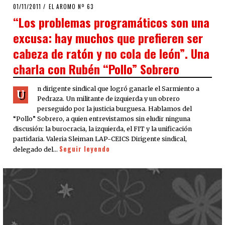
POSTED
01/11/2011
24/09/2020
EL AROMO Nº 63
ON
“Los problemas programáticos son una
excusa: hay muchos que prefieren ser
cabeza de ratón y no cola de león”. Una
charla con Rubén “Pollo” Sobrero
n dirigente sindical que logró ganarle el Sarmiento a
U
Pedraza. Un militante de izquierda y un obrero
perseguido por la justicia burguesa. Hablamos del
“Pollo” Sobrero, a quien entrevistamos sin eludir ninguna
discusión: la burocracia, la izquierda, el FIT y la unificación
partidaria. Valeria Sleiman LAP-CEICS Dirigente sindical,
Seguir leyendo
delegado del…