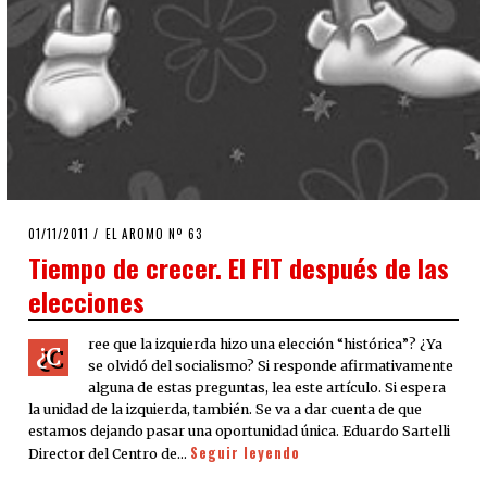
POSTED
01/11/2011
24/09/2020
EL AROMO Nº 63
ON
Tiempo de crecer. El FIT después de las
elecciones
ree que la izquierda hizo una elección “histórica”? ¿Ya
¿C
se olvidó del socialismo? Si responde afirmativamente
alguna de estas preguntas, lea este artículo. Si espera
la unidad de la izquierda, también. Se va a dar cuenta de que
estamos dejando pasar una oportunidad única. Eduardo Sartelli
Seguir leyendo
Director del Centro de…