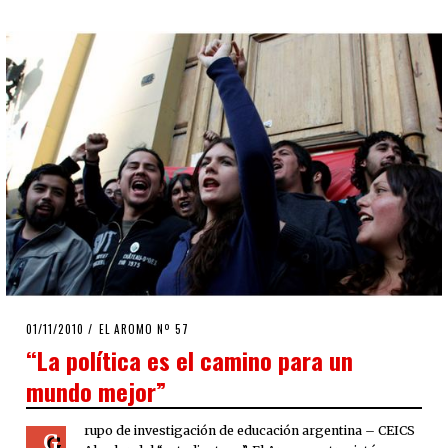
POSTED
01/11/2010
08/08/2020
EL AROMO Nº 57
ON
“La política es el camino para un
mundo mejor”
rupo de investigación de educación argentina – CEICS
G