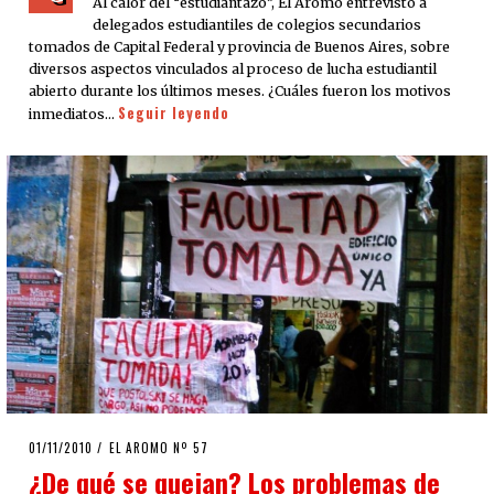
Al calor del “estudiantazo”, El Aromo entrevistó a
delegados estudiantiles de colegios secundarios
tomados de Capital Federal y provincia de Buenos Aires, sobre
diversos aspectos vinculados al proceso de lucha estudiantil
abierto durante los últimos meses. ¿Cuáles fueron los motivos
Seguir leyendo
inmediatos…
POSTED
01/11/2010
08/08/2020
EL AROMO Nº 57
ON
¿De qué se quejan? Los problemas de