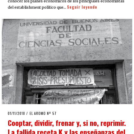
conocer los planes económicos de los principales economistas
Seguir leyendo
del establishment político que…
POSTED
01/11/2010
08/08/2020
EL AROMO Nº 57
ON
Cooptar, dividir, frenar y, si no, reprimir.
La fallida receta K y las enseñanzas del