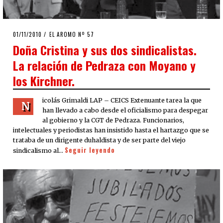
POSTED
01/11/2010
08/08/2020
EL AROMO Nº 57
ON
Doña Cristina y sus dos sindicalistas.
La relación de Pedraza con Moyano y
los Kirchner.
icolás Grimaldi LAP – CEICS Extenuante tarea la que
N
han llevado a cabo desde el oficialismo para despegar
al gobierno y la CGT de Pedraza. Funcionarios,
intelectuales y periodistas han insistido hasta el hartazgo que se
trataba de un dirigente duhaldista y de ser parte del viejo
Seguir leyendo
sindicalismo al…