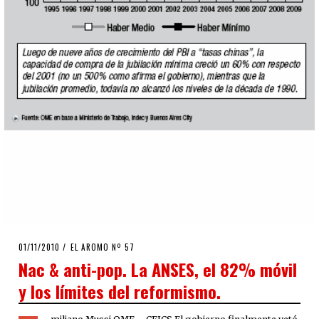
POSTED
01/11/2010
08/08/2020
EL AROMO Nº 57
ON
Nac & anti-pop. La ANSES, el 82% móvil
y los límites del reformismo.