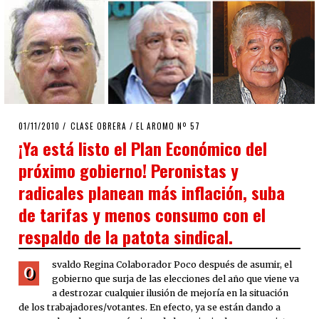
POSTED
01/11/2010
08/08/2020
CLASE OBRERA
/
EL AROMO Nº 57
ON
¡Ya está listo el Plan Económico del
próximo gobierno! Peronistas y
radicales planean más inflación, suba
de tarifas y menos consumo con el
respaldo de la patota sindical.
svaldo Regina Colaborador Poco después de asumir, el
O
gobierno que surja de las elecciones del año que viene va
a destrozar cualquier ilusión de mejoría en la situación
de los trabajadores/votantes. En efecto, ya se están dando a