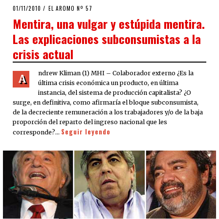
POSTED
01/11/2010
08/08/2020
EL AROMO Nº 57
ON
Mentira, una vulgar y estúpida mentira.
Las explicaciones subconsumistas a la
crisis actual
ndrew Kliman (1) MHI – Colaborador externo ¿Es la
A
última crisis económica un producto, en última
instancia, del sistema de producción capitalista? ¿O
surge, en definitiva, como afirmaría el bloque subconsumista,
de la decreciente remuneración a los trabajadores y/o de la baja
proporción del reparto del ingreso nacional que les
Seguir leyendo
corresponde?…