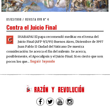
POSTED
01/03/1998
12/04/2020
REVISTA RYR N˚ 4
ON
Contra el Juicio Final
IHABAPAI El papa recomendó meditar en el tema del
C
Juicio Final (AFP 9/1/95) Buenos Aires, Diciembre de 1997
Juan Pablo II Ciudad del Vaticano De nuestra
consideración: Se acerca el fin del milenio. Se acerca,
posiblemente, el Apocalipsis y el Juicio Final. Si es cierto que son
Seguir leyendo
pocos los que…