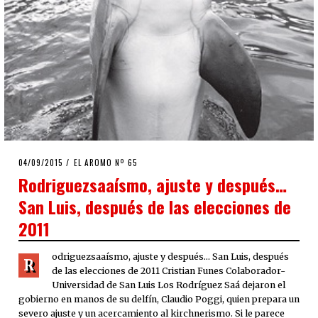
POSTED
04/09/2015
EL AROMO Nº 65
ON
Rodriguezsaaísmo, ajuste y después…
San Luis, después de las elecciones de
2011
odriguezsaaísmo, ajuste y después… San Luis, después
R
de las elecciones de 2011 Cristian Funes Colaborador-
Universidad de San Luis Los Rodríguez Saá dejaron el
gobierno en manos de su delfín, Claudio Poggi, quien prepara un
severo ajuste y un acercamiento al kirchnerismo. Si le parece