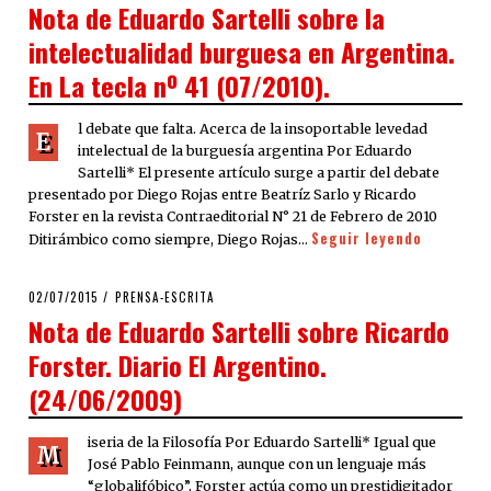
ON
Nota de Eduardo Sartelli sobre la
intelectualidad burguesa en Argentina.
En La tecla nº 41 (07/2010).
l debate que falta. Acerca de la insoportable levedad
E
intelectual de la burguesía argentina Por Eduardo
Sartelli* El presente artículo surge a partir del debate
presentado por Diego Rojas entre Beatríz Sarlo y Ricardo
Forster en la revista Contraeditorial N° 21 de Febrero de 2010
Seguir leyendo
Ditirámbico como siempre, Diego Rojas…
POSTED
02/07/2015
PRENSA-ESCRITA
ON
Nota de Eduardo Sartelli sobre Ricardo
Forster. Diario El Argentino.
(24/06/2009)
iseria de la Filosofía Por Eduardo Sartelli* Igual que
M
José Pablo Feinmann, aunque con un lenguaje más
“globalifóbico”, Forster actúa como un prestidigitador