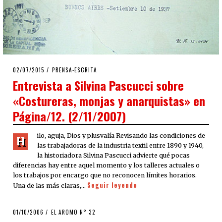
POSTED
02/07/2015
PRENSA-ESCRITA
ON
Entrevista a Silvina Pascucci sobre
«Costureras, monjas y anarquistas» en
Página/12. (2/11/2007)
ilo, aguja, Dios y plusvalía Revisando las condiciones de
H
las trabajadoras de la industria textil entre 1890 y 1940,
la historiadora Silvina Pascucci advierte qué pocas
diferencias hay entre aquel momento y los talleres actuales o
los trabajos por encargo que no reconocen límites horarios.
Seguir leyendo
Una de las más claras,…
POSTED
01/10/2006
23/03/2020
EL AROMO N° 32
ON