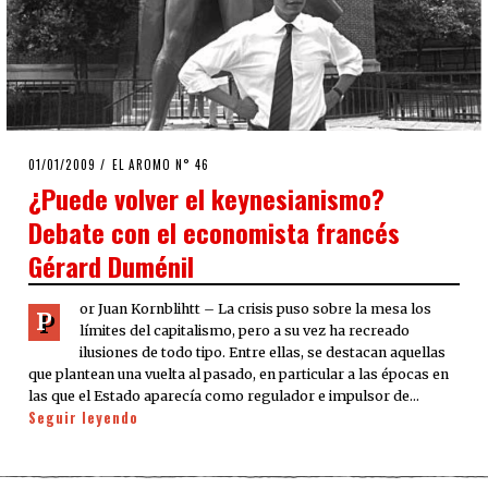
POSTED
01/01/2009
25/03/2020
EL AROMO N° 46
ON
¿Puede volver el keynesianismo?
Debate con el economista francés
Gérard Duménil
or Juan Kornblihtt – La crisis puso sobre la mesa los
P
límites del capitalismo, pero a su vez ha recreado
ilusiones de todo tipo. Entre ellas, se destacan aquellas
que plantean una vuelta al pasado, en particular a las épocas en
las que el Estado aparecía como regulador e impulsor de…
Seguir leyendo