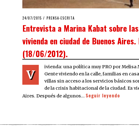
POSTED
24/07/2015
PRENSA-ESCRITA
ON
Entrevista a Marina Kabat sobre las
vivienda en ciudad de Buenos Aires
(18/06/2012).
ivienda: una política muy PRO por Meli
V
Gente viviendo en la calle, familias en ca
villas sin acceso a los servicios básicos s
de la crisis habitacional de la ciudad. Es v
Seguir leyendo
Aires. Después de algunos…