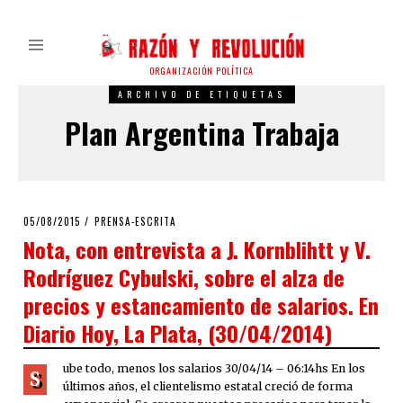
ORGANIZACIÓN POLÍTICA
ARCHIVO DE ETIQUETAS
Plan Argentina Trabaja
POSTED
05/08/2015
PRENSA-ESCRITA
ON
Nota, con entrevista a J. Kornblihtt y V.
Rodríguez Cybulski, sobre el alza de
precios y estancamiento de salarios. En
Diario Hoy, La Plata, (30/04/2014)
ube todo, menos los salarios 30/04/14 – 06:14hs En los
S
últimos años, el clientelismo estatal creció de forma