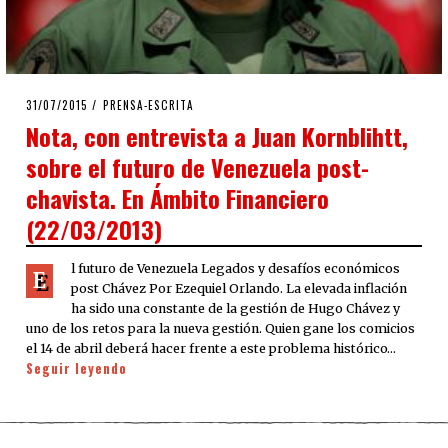
POSTED
31/07/2015
31/07/2015
PRENSA-ESCRITA
ON
Nota, con entrevista a Juan Kornblihtt,
sobre el futuro de Venezuela post-
chavista. En Ámbito Financiero
(22/03/2013)
l futuro de Venezuela Legados y desafíos económicos
E
post Chávez Por Ezequiel Orlando. La elevada inflación
ha sido una constante de la gestión de Hugo Chávez y
uno de los retos para la nueva gestión. Quien gane los comicios
el 14 de abril deberá hacer frente a este problema histórico…
Seguir leyendo