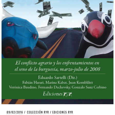
POSTED
09/02/2016
17/11/2019
COLECCIÓN RYR
/
EDICIONES RYR