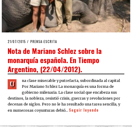
POSTED
21/07/2015
PRENSA-ESCRITA
ON
Nota de Mariano Schlez sobre la
monarquía española. En Tiempo
Argentino, (22/04/2012).
na clase miserable y putrefacta, subordinada al capital
U
Por Mariano Schlez La monarquía es una forma de
gobierno milenaria. La clase social que encabeza sus
destinos, la nobleza, resistió crisis, guerras y revoluciones por
decenas de siglos. Pero no le ha resultado una tarea sencilla, y
Seguir leyendo
en numerosas coyunturas debió…