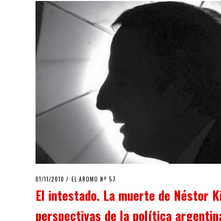
POSTED
01/11/2010
08/08/2020
EL AROMO Nº 57
ON
El intestado. La muerte de Néstor K
perspectivas de la política argentin