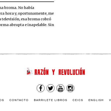
na broma. No había
era hora y, oportunamente, me
a televisión, esa broma cobró
orma abrupta e inapelable. Sin
OS
CONTACTO
BARRILETE LIBROS
CEICS
ENGLISH
V