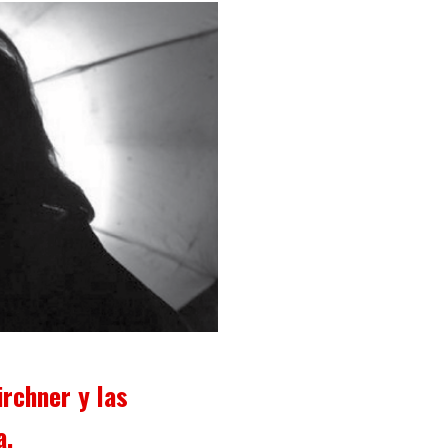
irchner y las
a.