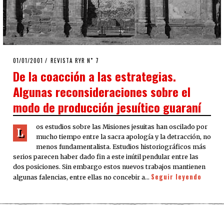
POSTED
01/01/2001
09/04/2020
REVISTA RYR N˚ 7
ON
De la coacción a las estrategias.
Algunas reconsideraciones sobre el
modo de producción jesuítico guaraní
os estudios sobre las Misiones jesuitas han oscilado por
L
mucho tiempo entre la sacra apología y la detracción, no
menos fundamentalista. Estudios historiográficos más
serios parecen haber dado fin a este inútil pendular entre las
dos posiciones. Sin embargo estos nuevos trabajos mantienen
Seguir leyendo
algunas falencias, entre ellas no concebir a…