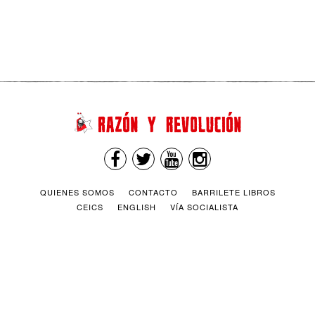
acabar con la pobreza y lograr un capitalismo más
humano. Aunque se opongan al kirchnerismo, proyectan hacer
lo mismo pero de otra manera. Lea esta nota y vea cómo sus
Seguir leyendo
limitaciones los…
QUIENES SOMOS
CONTACTO
BARRILETE LIBROS
CEICS
ENGLISH
VÍA SOCIALISTA