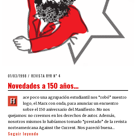
POSTED
01/03/1998
12/04/2020
REVISTA RYR N˚ 4
ON
Novedades a 150 años…
ace poco una agrupación estudiantil nos “robó” nuestro
H
logo, el Marx con onda, para anunciar un encuentro
sobre el 150 aniversario del Manifiesto. No nos
quejamos: no creemos en los derechos de autor. Además,
nosotros mismos lo habíamos tomado “prestado” de la revista
norteamericana Against the Current. Nos pareció buena…
Seguir leyendo