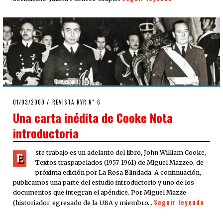
POSTED
01/03/2000
02/04/2020
REVISTA RYR N˚ 6
ON
Una carta inédita de Cooke Nota
introductoria
ste trabajo es un adelanto del libro, John William Cooke,
E
Textos traspapelados (1957-1961) de Miguel Mazzeo, de
próxima edición por La Rosa Blindada. A continuación,
publicamos una parte del estudio introductorio y uno de los
documentos que integran el apéndice. Por Miguel Mazze
Seguir leyendo
(historiador, egresado de la UBA y miembro…