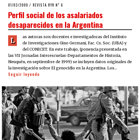
POSTED
01/03/2000
02/04/2020
REVISTA RYR N˚ 6
ON
Perfil social de los asalariados
desaparecidos en la Argentina
as autoras son docentes e investigadoras del Instituto
L
de Investigaciones Gino Germani, Fac. Cs. Soc. (UBA) y
del CONICET. En este trabajo, (ponencia presentada en
las VII Jornadas Interescuelas-Departamentos de Historia,
Neuquén, en septiembre de 1999) se incluyen datos originales de
la investigación sobre El genocidio en la Argentina. Los…
Seguir leyendo