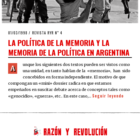
POSTED
01/03/1998
12/04/2020
REVISTA RYR N˚ 4
ON
LA POLÍTICA DE LA MEMORIA Y LA
MEMORIA DE LA POLÍTICA EN ARGENTINA
unque los siguientes dos textos pueden ser vistos como
A
una unidad, en tanto hablan de la «memoria», han sido
concebidos en forma independiente. El motivo de que
compongan un «mini» dossier radica en que estamos
empeñados en suscitar debate acerca de conceptos tales como
Seguir leyendo
«genocidio», «guerra», etc.. En este caso,…