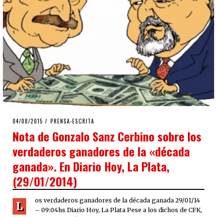
POSTED
04/08/2015
04/08/2015
PRENSA-ESCRITA
ON
Nota de Gonzalo Sanz Cerbino sobre los
verdaderos ganadores de la «década
ganada». En Diario Hoy, La Plata,
(29/01/2014)
os verdaderos ganadores de la década ganada 29/01/14
L
– 09:04hs Diario Hoy, La Plata Pese a los dichos de CFK,