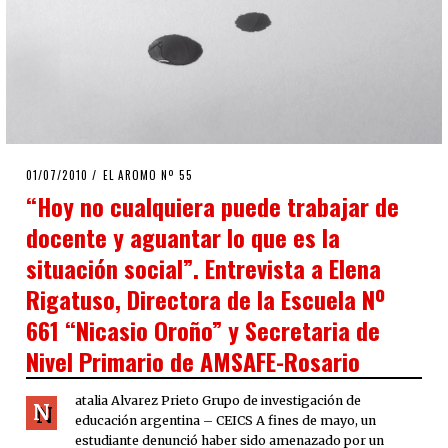
POSTED
01/07/2010
25/03/2020
EL AROMO Nº 55
ON
“Hoy no cualquiera puede trabajar de
docente y aguantar lo que es la
situación social”. Entrevista a Elena
Rigatuso, Directora de la Escuela Nº
661 “Nicasio Oroño” y Secretaria de
Nivel Primario de AMSAFE-Rosario
atalia Alvarez Prieto Grupo de investigación de
N
educación argentina – CEICS A fines de mayo, un
estudiante denunció haber sido amenazado por un