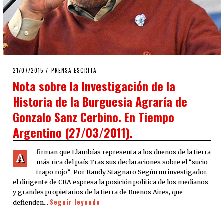
POSTED
21/07/2015
21/07/2015
PRENSA-ESCRITA
ON
Nota sobre la Investigación de la
Historia de la Burguesia Agraría de
Gonzalo Sanz Cerbino. En Tiempo
Argentino (27/03/2011).
firman que Llambías representa a los dueños de la tierra
A
más rica del país Tras sus declaraciones sobre el “sucio
trapo rojo” Por Randy Stagnaro Según un investigador,
el dirigente de CRA expresa la posición política de los medianos
y grandes propietarios de la tierra de Buenos Aires, que
Seguir leyendo
defienden…