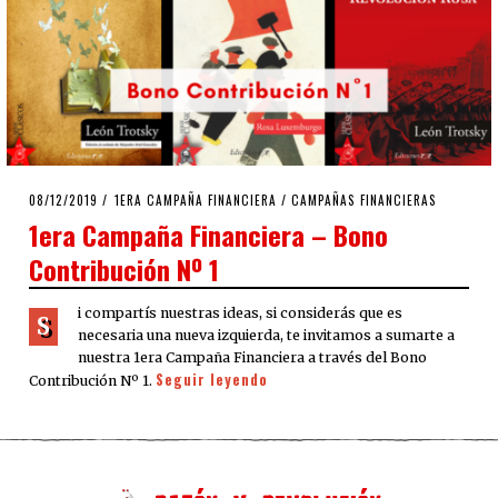
POSTED
08/12/2019
08/12/2019
1ERA CAMPAÑA FINANCIERA
/
CAMPAÑAS FINANCIERAS
ON
1era Campaña Financiera – Bono
Contribución Nº 1
i compartís nuestras ideas, si considerás que es
S
necesaria una nueva izquierda, te invitamos a sumarte a
nuestra 1era Campaña Financiera a través del Bono
Seguir leyendo
Contribución Nº 1.