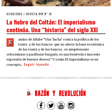
POSTED
01/09/2002
28/04/2020
REVISTA RYR N˚ 10
ON
La fiebre del Coltán: El imperialismo
continúa. Una “historia” del siglo XXI
amiro de Altube “Una ‘lucha’ contra la política de los
R
trusts y de los bancos que no afecte la base económica
de los trusts y de los bancos, es simplemente
reformismo y pacifismo burgués, es una benévola e inocente
expresión de buenos deseos.” V. Lenin El Imperialismo es un
Seguir leyendo
concepto…