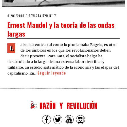
POSTED
01/01/2001
13/04/2020
REVISTA RYR N˚ 7
ON
Ernest Mandel y la teoría de las ondas
largas
a lucha teórica, tal como lo proclamaba Engels, es otro
L
de los ámbitos en los que los revolucionarios deben
decir presente. Para Katz, el socialista belga ha
desarrollado a lo largo de una extensa labor científica y
militante, un estudio sistemático de la economía y las etapas del
Seguir leyendo
capitalismo. En…