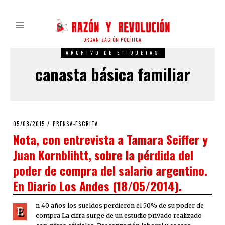
ORGANIZACIÓN POLÍTICA
ARCHIVO DE ETIQUETAS
canasta básica familiar
POSTED
05/08/2015
PRENSA-ESCRITA
ON
Nota, con entrevista a Tamara Seiffer y
Juan Kornblihtt, sobre la pérdida del
poder de compra del salario argentino.
En Diario Los Andes (18/05/2014).
n 40 años los sueldos perdieron el 50% de su poder de
E
compra La cifra surge de un estudio privado realizado