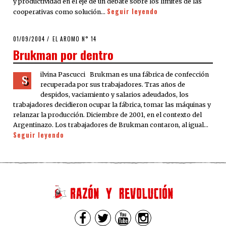
y productividad en el eje de un debate sobre los límites de las
Seguir leyendo
cooperativas como solución…
POSTED
01/09/2004
21/03/2020
EL AROMO N° 14
ON
Brukman por dentro
ilvina Pascucci Brukman es una fábrica de confección
S
recuperada por sus trabajadores. Tras años de
despidos, vaciamiento y salarios adeudados, los
trabajadores decidieron ocupar la fábrica, tomar las máquinas y
relanzar la producción. Diciembre de 2001, en el contexto del
Argentinazo. Los trabajadores de Brukman contaron, al igual…
Seguir leyendo