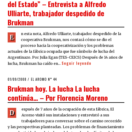
del Estado” – Entrevista a Alfredo
Ulliarte, trabajador despedido de
Brukman
n esta nota, Alfredo Ulliarte, trabajador despedido de la
E
cooperativa Brukman, nos contará cómo se dio el
proceso hacia la cooperativización y los problemas
actuales de la fábrica ocupada que fue símbolo de lucha del
Argentinazo. Por Julia Egan (TES-CEICS) Después de 14 años de
Seguir leyendo
lucha, Brukman ha caído en…
POSTED
01/09/2008
24/03/2020
EL AROMO N° 44
ON
Brukman hoy. La lucha La lucha
continúa… – Por Florencia Moreno
espués de 7 años de la ocupación de esta fábrica, El
D
Aromo visitó sus instalaciones y entrevistó a sus
trabajadores para conversar sobre el camino recorrido
y las perspectivas planteadas. Los problemas de financiamiento