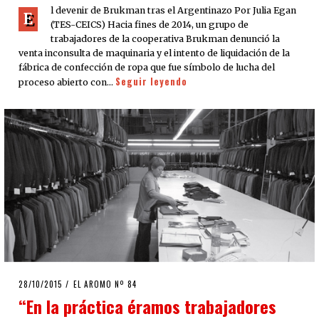
l devenir de Brukman tras el Argentinazo Por Julia Egan
E
(TES-CEICS) Hacia fines de 2014, un grupo de
trabajadores de la cooperativa Brukman denunció la
venta inconsulta de maquinaria y el intento de liquidación de la
fábrica de confección de ropa que fue símbolo de lucha del
Seguir leyendo
proceso abierto con…
POSTED
28/10/2015
28/10/2015
EL AROMO Nº 84
ON
“En la práctica éramos trabajadores