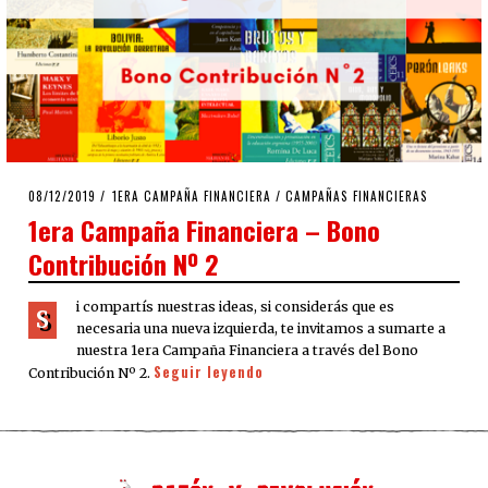
POSTED
08/12/2019
08/12/2019
1ERA CAMPAÑA FINANCIERA
/
CAMPAÑAS FINANCIERAS
ON
1era Campaña Financiera – Bono
Contribución Nº 2
i compartís nuestras ideas, si considerás que es
S
necesaria una nueva izquierda, te invitamos a sumarte a
nuestra 1era Campaña Financiera a través del Bono
Seguir leyendo
Contribución Nº 2.