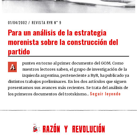
POSTED
01/04/2002
17/04/2020
REVISTA RYR N˚ 9
ON
Para un análisis de la estrategia
morenista sobre la construcción del
partido
puntes en torno al primer documento del GOM. Como
A
nuestros lectores saben, el grupo de investigación de la
izquierda argentina, perteneciente a RyR, ha publicado ya
distintos trabajos preliminares. En los dos artículos que siguen
presentamos sus avances más recientes. Se trata del análisis de
Seguir leyendo
los primeros documentos del trotskismo…