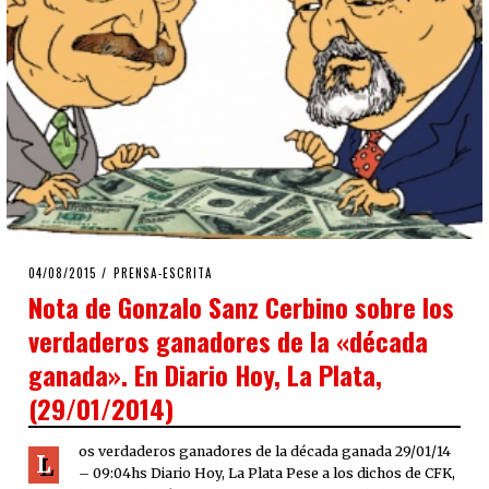
POSTED
04/08/2015
04/08/2015
PRENSA-ESCRITA
ON
Nota de Gonzalo Sanz Cerbino sobre los
verdaderos ganadores de la «década
ganada». En Diario Hoy, La Plata,
(29/01/2014)
os verdaderos ganadores de la década ganada 29/01/14
L
– 09:04hs Diario Hoy, La Plata Pese a los dichos de CFK,