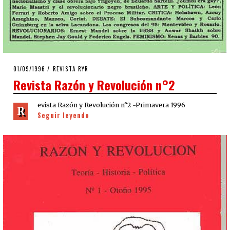
POSTED
01/09/1996
09/08/2020
REVISTA RYR
ON
Revista Razón y Revolución n°2
evista Razón y Revolución n°2 -Primavera 1996
R
Seguir leyendo