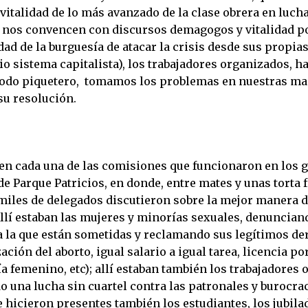
vitalidad de lo más avanzado de la clase obrera en luch
 nos convencen con discursos demagogos y vitalidad p
dad de la burguesía de atacar la crisis desde sus propia
io sistema capitalista), los trabajadores organizados, h
odo piquetero, tomamos los problemas en nuestras ma
su resolución.
 en cada una de las comisiones que funcionaron en los 
 de Parque Patricios, en donde, entre mates y unas torta f
miles de delegados discutieron sobre la mejor manera 
llí estaban las mujeres y minorías sexuales, denunciand
a la que están sometidas y reclamando sus legítimos d
ación del aborto, igual salario a igual tarea, licencia p
ía femenino, etc); allí estaban también los trabajadores
o una lucha sin cuartel contra las patronales y burocra
e hicieron presentes también los estudiantes, los jubila