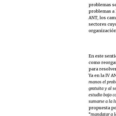
problemas se
problemas a l
ANT, los cam
sectores cuy
organización
En este sent
como reorgan
para resolve
Ya en la IV 
manos el probl
gratuita y al s
estudio bajo co
sumarse a la l
propuesta po
“
mandatar a l