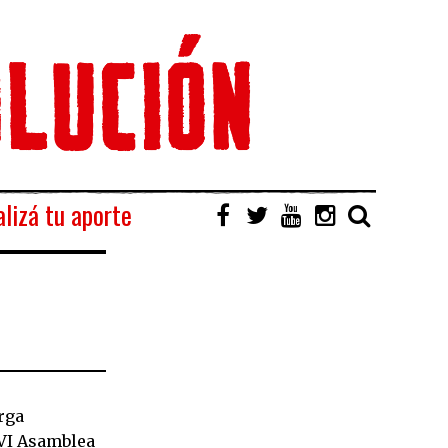
lizá tu aporte
rga
 VI Asamblea