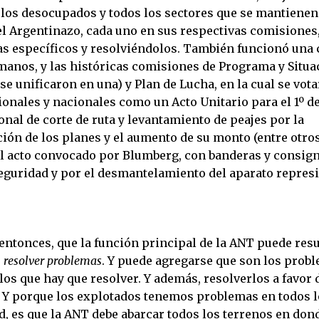
los desocupados y todos los sectores que se mantienen 
el Argentinazo, cada uno en sus respectivas comisiones
s específicos y resolviéndolos. También funcionó una
anos, y las históricas comisiones de Programa y Situac
 se unificaron en una) y Plan de Lucha, en la cual se vo
ionales y nacionales como un Acto Unitario para el 1º d
nal de corte de ruta y levantamiento de peajes por la
ción de los planes y el aumento de su monto (entre otro
el acto convocado por Blumberg, con banderas y consign
eguridad y por el desmantelamiento del aparato represiv
 entonces, que la función principal de la ANT puede res
:
resolver problemas
. Y puede agregarse que son los probl
los que hay que resolver. Y además, resolverlos a favor 
. Y porque los explotados tenemos problemas en todos 
d, es que la ANT debe abarcar todos los terrenos en don