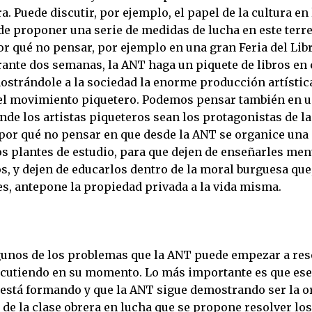
ra. Puede discutir, por ejemplo, el papel de la cultura en
ede proponer una serie de medidas de lucha en este terr
or qué no pensar, por ejemplo en una gran Feria del Lib
rante dos semanas, la ANT haga un piquete de libros en 
ostrándole a la sociedad la enorme producción artístic
del movimiento piquetero. Podemos pensar también en un
nde los artistas piqueteros sean los protagonistas de la
 por qué no pensar en que desde la ANT se organice una 
os plantes de estudio, para que dejen de enseñarles men
s, y dejen de educarlos dentro de la moral burguesa que,
s, antepone la propiedad privada a la vida misma.
gunos de los problemas que la ANT puede empezar a res
iscutiendo en su momento. Lo más importante es que ese
 está formando y que la ANT sigue demostrando ser la 
 de la clase obrera en lucha que se propone resolver l