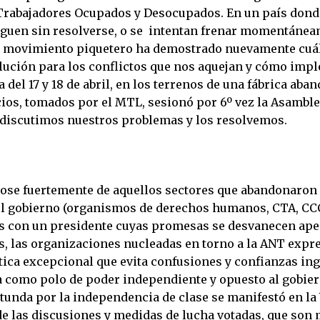
Trabajadores Ocupados y Desocupados. En un país dond
guen sin resolverse, o se intentan frenar momentánea
el movimiento piquetero ha demostrado nuevamente cuál
lución para los conflictos que nos aquejan y cómo impl
 del 17 y 18 de abril, en los terrenos de una fábrica aba
cios, tomados por el MTL, sesionó por 6º vez la Asambl
 discutimos nuestros problemas y los resolvemos.
ose fuertemente de aquellos sectores que abandonaron l
 el gobierno (organismos de derechos humanos, CTA, CCC
 con un presidente cuyas promesas se desvanecen ap
, las organizaciones nucleadas en torno a la ANT expr
tica excepcional que evita confusiones y confianzas in
a como polo de poder independiente y opuesto al gobier
otunda por la independencia de clase se manifestó en la
de las discusiones y medidas de lucha votadas, que son 