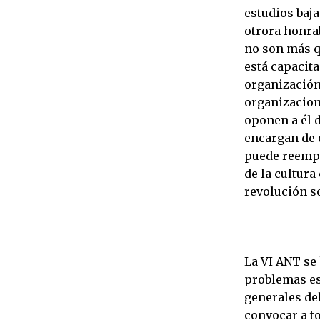
estudios baja
otrora honra
no son más q
está capacit
organización
organizacion
oponen a él d
encargan de 
puede reempl
de la cultur
revolución so
La VI ANT se
problemas es
generales de
convocar a to