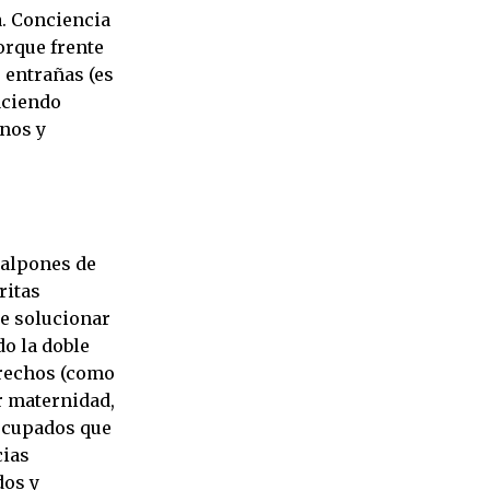
a. Conciencia
orque frente
s entrañas (es
aciendo
nos y
galpones de
ritas
de solucionar
o la doble
erechos (como
or maternidad,
 ocupados que
cias
dos y