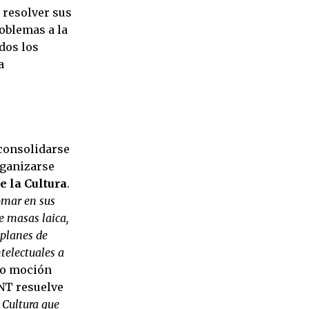
 resolver sus
roblemas a la
dos los
a
 consolidarse
rganizarse
e la Cultura
.
omar en sus
e masas laica,
 planes de
ntelectuales a
mo moción
ANT resuelve
 Cultura que