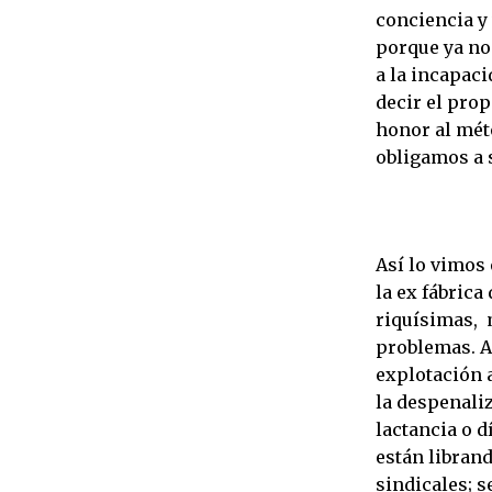
conciencia y 
porque ya no
a la incapaci
decir el prop
honor al mét
obligamos a 
Así lo vimos
la ex fábrica
riquísimas, 
problemas. A
explotación 
la despenaliz
lactancia o d
están librand
sindicales; s