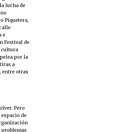
 la lucha de
eno
ro Piquetera,
calle
a e
 Festival de
 cultura
pelea por la
tiras a
 entre otras
olver. Pero
 espacio de
organización
os problemas