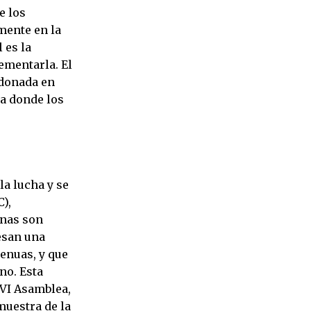
e los
mente en la
 es la
ementarla. El
ndonada en
ea donde los
a lucha y se
),
enas son
esan una
genuas, y que
no. Esta
 VI Asamblea,
muestra de la