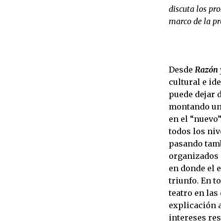
discuta los pr
marco de la p
Desde
Razón 
cultural e i
puede dejar d
montando una
en el “nuevo”
todos los niv
pasando tambi
organizados p
en donde el 
triunfo. En 
teatro en las
explicación 
intereses re