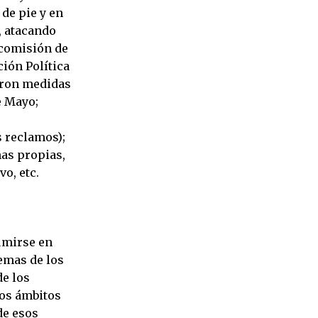
de pie y en
, atacando
 comisión de
ión Política
taron medidas
e Mayo;
s reclamos);
as propias,
o, etc.
umirse en
emas de los
de los
los ámbitos
de esos