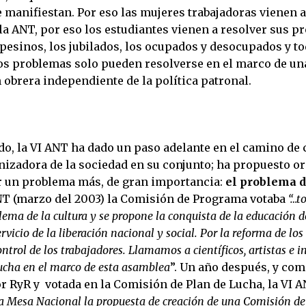
 manifiestan. Por eso las mujeres trabajadoras vienen a
a ANT, por eso los estudiantes vienen a resolver sus p
pesinos, los jubilados, los ocupados y desocupados y to
os problemas solo pueden resolverse en el marco de un
 obrera independiente de la política patronal.
ido, la VI ANT ha dado un paso adelante en el camino de
izadora de la sociedad en su conjunto; ha propuesto o
r un problema más, de gran importancia:
el problema d
ANT (marzo del 2003) la Comisión de Programa votaba
“…t
ema de la cultura y se propone la conquista de la educación d
ervicio de la liberación nacional y social. Por la reforma de los
ntrol de los trabajadores. Llamamos a científicos, artistas e i
ucha en el marco de esta asamblea
”. Un año después, y co
r RyR y votada en la Comisión de Plan de Lucha, la VI 
a Mesa Nacional la propuesta de creación de una Comisión de