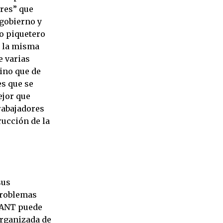
ares” que
 gobierno y
o piquetero
y la misma
 varias
ino que de
es que se
ejor que
rabajadores
rucción de la
sus
 problemas
 ANT puede
organizada de