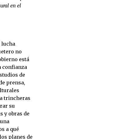
ural en el
 lucha
uetero no
gobierno está
a confianza
studios de
 de prensa,
lturales
 a trincheras
rar su
s y obras de
 una
os a qué
los planes de